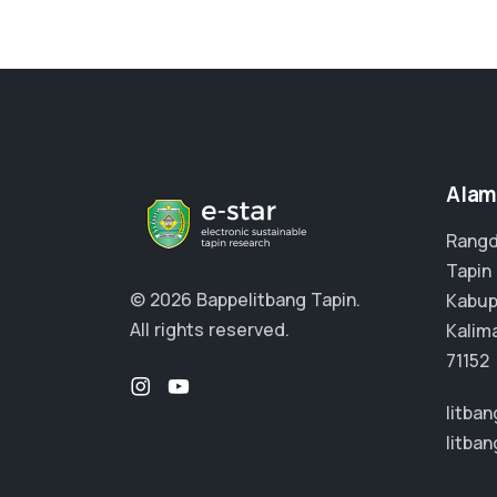
Alam
Rangd
Tapin 
© 2026 Bappelitbang Tapin.
Kabup
All rights reserved.
Kalim
71152
litba
litba