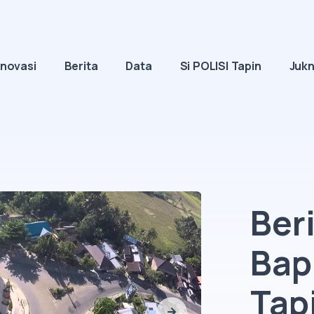
Inovasi
Berita
Data
Si POLISI Tapin
Jukn
Ber
Bap
Tap