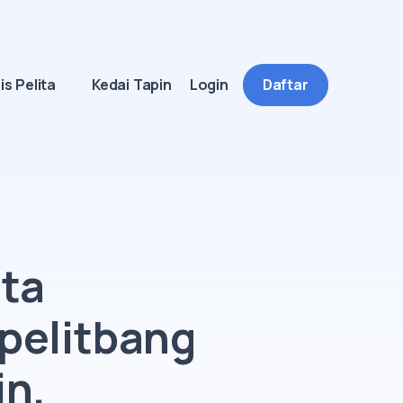
is Pelita
Kedai Tapin
Login
Daftar
ita
pelitbang
in.