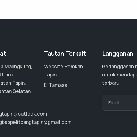
at
Tautan Terkait
Langganan
a Malingkung,
Website Pemkab
Berlangganan 
Utara,
Tapin
untuk mendapa
aten Tapin,
terbaru.
E-Tamasa
antan Selatan
Email
ngtapin@outlook.com
ngbappelitbangtapin@gmail.com