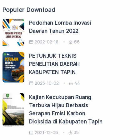
Populer Download
Pedoman Lomba Inovasi
Daerah Tahun 2022
2022-02-18
66
PETUNJUK TEKNIS
PENELITIAN DAERAH
KABUPATEN TAPIN
2025-10-02
44
Kajian Kecukupan Ruang
Terbuka Hijau Berbasis
Serapan Emisi Karbon
Dioksida di Kabupaten Tapin
2021-12-06
35