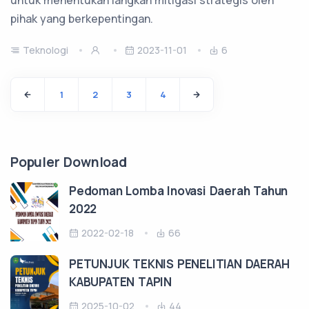
pihak yang berkepentingan.
Teknologi
2023-11-01
6
1
2
3
4
Populer Download
Pedoman Lomba Inovasi Daerah Tahun
2022
2022-02-18
66
PETUNJUK TEKNIS PENELITIAN DAERAH
KABUPATEN TAPIN
2025-10-02
44